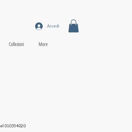
Accedi
Collezioni
More
 tel 010354020