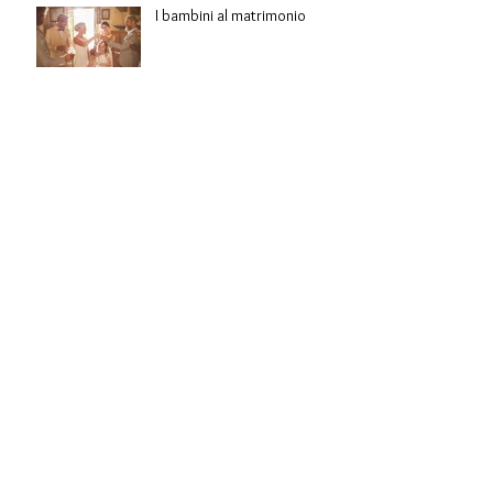
I bambini al matrimonio
L' ADDIO AL NUBILATO
L'anello di fidanzamento
I testimoni